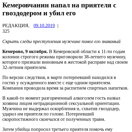
Кемеровчанин напал на приятеля с
гвоздодером и убил его
РЕДАКЦИЯ,
09.10.2019
|
325
Скрыть следы преступления мужчине помог его знакомый
Кемерово, 9 октября.
В Кемеровской области к 11-ти годам
колонии строгого режима приговорили 38-летнего мужчину,
которого признали виновным в жестокой расправе над своим
32-летним приятелем.
По версии следствия, в марте потерпевший находился в
гостях у осужденного вместе с еще одним приятелем.
Компания проводила время за распитием спиртных напитков.
В какой-то момент разгоряченный алкоголем гость назвал
хозяина лицом нетрадиционной сексуальной ориентации.
Мужчина не выдержал оскорбления и, схватив гвоздодер,
ударил им приятеля по голове. Потерпевший
скоропостижного скончался от полученных травм.
Затем убийца попросил третьего приятеля помочь ему