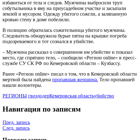
избавиться от тела и следов. Мужчины выбросили труп
собутыльника в яму на приусадебном участке и засыпали
землей и мусором. Одежду убитого сожгли, а заляпанную
кровью стену в доме побелили.
В полицию обратилась сожительница убитого мужчины.
Следователь обнаружила бурые пятна на крышке погреба
подозреваемого и тот сознался в убийстве.
– Мужчина рассказал о совершенном им убийстве и показал
место, где спрятано тело, – сообщили «Регион online» в пресс-
службе СУ СК РФ по Кемеровской области – Кузбассу.
Ранее «Регион online» писал о том, что в Кемеровской области
мертвой была найдена
пропавшая женщина.
Тело пропавшей
нашли волонтеры.
РЕГИОНЫ
гвоздодер
Кемеровская область
убийство
Навигация по записям
Пред. запись
След. запись
Похожие записи