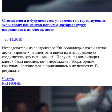
Стоматологи в будущем смогут заменять отсутствующие
зубы своих пациентов новыми, которые будут
выращивать из клеток десен
26.11.2019
Исследователи из лондонского Кингс-колледжа взяли клетки
десны взрослых пациентов и ввели их в зародышевую
соединительную ткань мышей. Полученная комбинация
клеток была впоследствии пересажена лабораторным
грызунам, благополучно прижившись в их челюстях. В
результате
Читать
РЕГИОНЫ