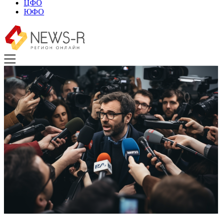
ЦФО
ЮФО