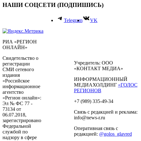
НАШИ СОЦСЕТИ (ПОДПИШИСЬ)
Telegram
VK
РИА «РЕГИОН
ОНЛАЙН»
Свидетельство о
Учредитель: ООО
регистрации
«КОНТАКТ МЕДИА»
СМИ сетевого
издания
ИНФОРМАЦИОННЫЙ
«Российское
МЕДИАХОЛДИНГ
«ГОЛОС
информационное
РЕГИОНОВ
агентство
«Регион онлайн»:
+7 (989) 335-49-34
Эл № ФС 77 -
73134 от
Связь с редакцией и реклама:
06.07.2018,
info@news-r.ru
зарегистрировано
Федеральной
Оперативная связь с
службой по
редакцией:
@golos_glavred
надзору в сфере