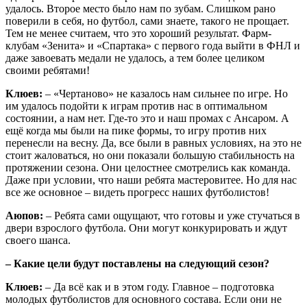
удалось. Второе место было нам по зубам. Слишком рано
поверили в себя, но футбол, сами знаете, такого не прощает.
Тем не менее считаем, что это хороший результат. Фарм-
клубам «Зенита» и «Спартака» с первого года выйти в ФНЛ и
даже завоевать медали не удалось, а тем более целиком
своими ребятами!
Клюев:
– «Чертаново» не казалось нам сильнее по игре. Но
им удалось подойти к играм против нас в оптимальном
состоянии, а нам нет. Где-то это и наш промах с Ансаром. А
ещё когда мы были на пике формы, то игру против них
перенесли на весну. Да, все были в равных условиях, на это не
стоит жаловаться, но они показали большую стабильность на
протяжении сезона. Они целостнее смотрелись как команда.
Даже при условии, что наши ребята мастеровитее. Но для нас
все же основное – видеть прогресс наших футболистов!
Аюпов:
– Ребята сами ощущают, что готовы и уже стучаться в
двери взрослого футбола. Они могут конкурировать и ждут
своего шанса.
– Какие цели будут поставлены на следующий сезон?
Клюев:
– Да всё как и в этом году. Главное – подготовка
молодых футболистов для основного состава. Если они не