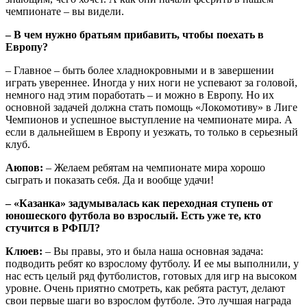
чемпионате – вы видели.
– В чем нужно братьям прибавить, чтобы поехать в
Европу?
– Главное – быть более хладнокровными и в завершении
играть увереннее. Иногда у них ноги не успевают за головой,
немного над этим поработать – и можно в Европу. Но их
основной задачей должна стать помощь «Локомотиву» в Лиге
Чемпионов и успешное выступление на чемпионате мира. А
если в дальнейшем в Европу и уезжать, то только в серьезный
клуб.
Аюпов:
– Желаем ребятам на чемпионате мира хорошо
сыграть и показать себя. Да и вообще удачи!
– «Казанка» задумывалась как переходная ступень от
юношеского футбола во взрослый. Есть уже те, кто
стучится в РФПЛ?
Клюев:
– Вы правы, это и была наша основная задача:
подводить ребят ко взрослому футболу. И ее мы выполнили, у
нас есть целый ряд футболистов, готовых для игр на высоком
уровне. Очень приятно смотреть, как ребята растут, делают
свои первые шаги во взрослом футболе. Это лучшая награда