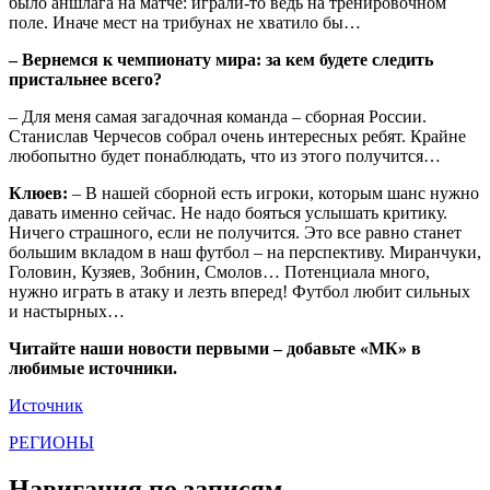
было аншлага на матче: играли-то ведь на тренировочном
поле. Иначе мест на трибунах не хватило бы…
– Вернемся к чемпионату мира: за кем будете следить
пристальнее всего?
– Для меня самая загадочная команда – сборная России.
Станислав Черчесов собрал очень интересных ребят. Крайне
любопытно будет понаблюдать, что из этого получится…
Клюев:
– В нашей сборной есть игроки, которым шанс нужно
давать именно сейчас. Не надо бояться услышать критику.
Ничего страшного, если не получится. Это все равно станет
большим вкладом в наш футбол – на перспективу. Миранчуки,
Головин, Кузяев, Зобнин, Смолов… Потенциала много,
нужно играть в атаку и лезть вперед! Футбол любит сильных
и настырных…
Читайте наши новости первыми – добавьте «МК» в
любимые источники.
Источник
РЕГИОНЫ
Навигация по записям