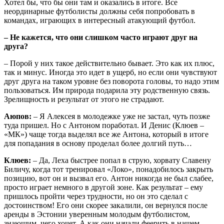
Хотел бы, что бы они там и оказались в итоге. Все
неординарные футболисты должны себя попробовать в
командах, играющих в интересный атакующий футбол.
– Не кажется, что они слишком часто играют друг на
друга?
– Порой у них такое действительно бывает. Это как их плюс,
так и минус. Иногда это идет в ущерб, но если они чувствуют
друг друга на таком уровне без поворота головы, то надо этим
пользоваться. Им природа подарила эту родственную связь.
Зрелищность и результат от этого не страдают.
Аюпов:
– Я Алексея в молодежке уже не застал, чуть позже
туда пришел. Но с Антоном поработал. И Денис (Клюев –
«МК») чаще тогда выделял все же Антона, который в итоге
для попадания в основу проделал более долгий путь…
Клюев:
– Да, Леха быстрее попал в струю, хорвату Славену
Биличу, когда тот тренировал «Локо», понадобилось закрыть
позицию, вот он и вызвал его. Антон никогда не был слабее,
просто играет немного в другой зоне. Как результат – ему
пришлось пройти через трудности, но он это сделал с
достоинством! Его они скорее закалили, он вернулся после
аренды в Эстонии уверенным молодым футболистом,
знающим, чего хочет. А как они начали феерить в нашем