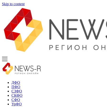
Skip to content
ДФО
ПФО
СЗФО
СКФО
СФО
УрФО