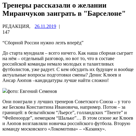
Тренеры рассказали о желании
Миранчуков заиграть в "Барселоне"
РЕДАКЦИЯ,
26.11.2019
|
147
“Сборной России нужно лезть вперёд”
До старта мундиаля – всего ничего. Как наша сборная сыграет
на нём – отдельный разговор, но вот то, что в составе
российской команды немало молодых и талантливых
футболистов, уже радует. С кем
обсудить их будущее и вообще
актуальные вопросы подготовки смены? Денис Клюев и
Ансар Аюпов –кандидатуры лучше найти сложно!
фото: Евгений Семенов
Они поиграли у лучших тренеров Советского Союза – у того
же Бескова Константина Ивановича, например. Потом – за
границей: в бельгийском “Льерсе”, голландских “Твенте” и
“Фейеноорде”, немецком “Шальке”… В этом сезоне же Клюев
и Аюпов возглавляли новичка российского футбола. Вторую
команду московского «Локомотива» – «Казанку».