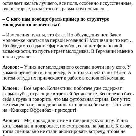
оставляет желать лучшего, все поля, особенно искусственные,
очень старые, из-за этого и травматизм повышен…
– С кого нам вообще брать пример по структуре
молодежного первенства?
– Изменения нужны, это факт. Но обсуждения нет. Зачем
молодежке кататься за первой командой? Мотивации-то нет…
Необходимо создание фарм-клубов, если нет финансовой
возможности, то пусть играет молодежка. В Германии именно
так и сделали…
Аюпов:
– У них нет молодежного состава почти ни у кого. У
команд бундеслиги, например, есть только ребята до 19 лет. А
потом оттуда их привлекают к работе в основной команде.
Клюев:
– Всё верно. Коллективы побогаче уже содержат
фарм-клубы, играющие в третьей бундеслиге. Бесполезно бить
себя в грудь и говорить, что мы футбольная страна. Вот у тех
же немцев в низших дивизионах стадионы битком – 25 тысяч
на «Киккерс Оффенбах» приходит!
Аюпов:
– Мы проводили с ними товарищескую игру. У них
хоть команда и повзрослее, но смотрелись на равных. К слову,
тогда специально не стали анонсировать встречу, чтобы не