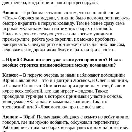
для тренера, когда твои игроки прогрессируют.
Аюпов:
– Проблема есть лишь в том, что основной состав
«Локо» боролся за медали, у них не было возможности кого-то
быстро вкрапить в первую команду. Тем не менее сразу семь
игроков «Казанки» были на зимних сборах с основой.
Надеемся, что со следующего сезона кого-то увидим в
премьер-лиге, ребята уже окрепли, их можно пробовать,
наигрывать. Следующий сезон может стать для них шансом,
ведь «железнодорожники» будут играть на три фронта.
– Юрий Сёмин интерес уже к кому-то проявлял? И как
вообще строится взаимодействие между командами?
Клюев:
– В первую очередь за нами наблюдают помощники
Юрия Павловича – это и Дмитрий Лоськов, и Олег Пашинин,
и Саркис Оганесян. Они всегда приходили на матчи, были в
курсе всех событий, кто как играет – видели. Также
проводили турниры в которых принимали участие основа,
молодежка, «Казанка» и команда академии. Так что
тренерский штаб «Локомотива» про нас всё знает.
Аюпов:
– Юрий Палыч даже общался с кем-то из ребят лично,
говорил, где им нужно добавить, обсуждали перспективу.
Работавшие с ним на сборах возвращались к нам на позитиве.