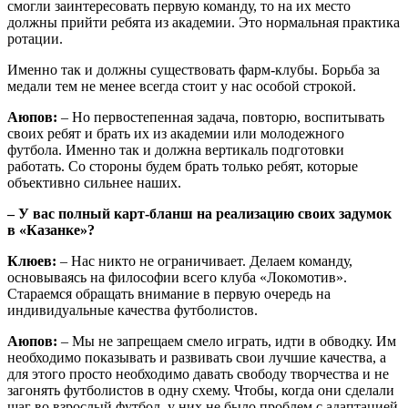
смогли заинтересовать первую команду, то на их место
должны прийти ребята из академии. Это нормальная практика
ротации.
Именно так и должны существовать фарм-клубы. Борьба за
медали тем не менее всегда стоит у нас особой строкой.
Аюпов:
– Но первостепенная задача, повторю, воспитывать
своих ребят и брать их из академии или молодежного
футбола. Именно так и должна вертикаль подготовки
работать. Со стороны будем брать только ребят, которые
объективно сильнее наших.
– У вас полный карт-бланш на реализацию своих задумок
в «Казанке»?
Клюев:
– Нас никто не ограничивает. Делаем команду,
основываясь на философии всего клуба «Локомотив».
Стараемся обращать внимание в первую очередь на
индивидуальные качества футболистов.
Аюпов:
– Мы не запрещаем смело играть, идти в обводку. Им
необходимо показывать и развивать свои лучшие качества, а
для этого просто необходимо давать свободу творчества и не
загонять футболистов в одну схему. Чтобы, когда они сделали
шаг во взрослый футбол, у них не было проблем с адаптацией