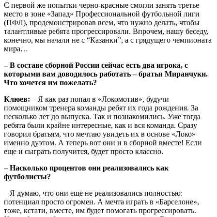
С первой же попытки черно-красные смогли занять третье
место в зоне «Запад» Профессиональной футбольной лиги
(ПФЛ), продемонстрировав всем, что нужно делать, чтобы
талантливые ребята прогрессировали. Впрочем, нашу беседу,
конечно, мы начали не с “Казанки”, а с грядущего чемпионата
мира…
– В составе сборной России сейчас есть два игрока, с
которыми вам доводилось работать – братья Миранчуки.
Что хочется им пожелать?
Клюев:
– Я как раз попал в «Локомотив», будучи
помощником тренера команды ребят их года рождения. За
несколько лет до выпуска. Так и познакомились. Уже тогда
ребята были крайне интересные, как и вся команда. Сразу
говорил братьям, что мечтаю увидеть их в основе «Локо»
именно дуэтом. А теперь вот они и в сборной вместе! Если
еще и сыграть получится, будет просто классно.
– Насколько процентов они реализовались как
футболисты?
– Я думаю, что они еще не реализовались полностью:
потенциал просто огромен. А мечта играть в «Барселоне»,
тоже, кстати, вместе, им будет помогать прогрессировать.