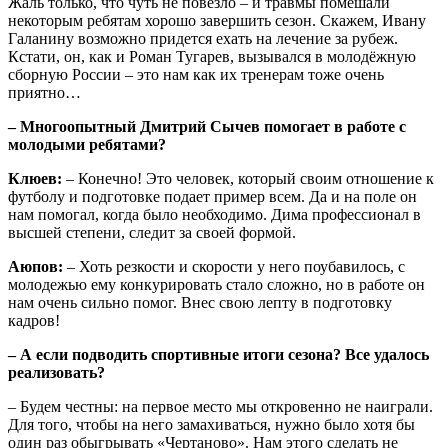
Жаль только, что чуть не повезло – и травмы помешали
некоторым ребятам хорошо завершить сезон. Скажем, Ивану
Галанину возможно придется ехать на лечение за рубеж.
Кстати, он, как и Роман Тугарев, вызывался в молодёжную
сборную России – это нам как их тренерам тоже очень
приятно…
– Многоопытный Дмитрий Сычев помогает в работе с
молодыми ребятами?
Клюев:
– Конечно! Это человек, который своим отношение к
футболу и подготовке подает пример всем. Да и на поле он
нам помогал, когда было необходимо. Дима профессионал в
высшей степени, следит за своей формой.
Аюпов:
– Хоть резкости и скорости у него поубавилось, с
молодежью ему конкурировать стало сложно, но в работе он
нам очень сильно помог. Внес свою лепту в подготовку
кадров!
– А если подводить спортивные итоги сезона? Все удалось
реализовать?
– Будем честны: на первое место мы откровенно не наиграли.
Для того, чтобы на него замахиваться, нужно было хотя бы
один раз обыгрывать «Чертаново». Нам этого сделать не