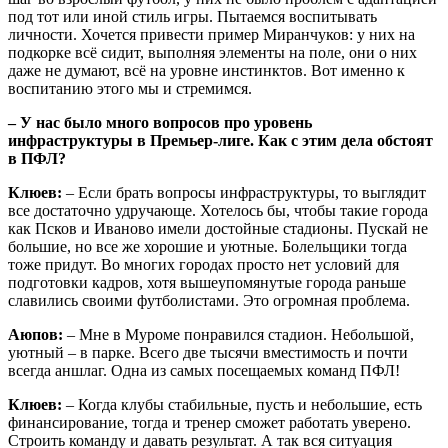
под тот или иной стиль игры. Пытаемся воспитывать
личности. Хочется привести пример Миранчуков: у них на
подкорке всё сидит, выполняя элементы на поле, они о них
даже не думают, всё на уровне инстинктов. Вот именно к
воспитанию этого мы и стремимся.
– У нас было много вопросов про уровень
инфраструктуры в Премьер-лиге. Как с этим дела обстоят
в ПФЛ?
Клюев:
– Если брать вопросы инфраструктуры, то выглядит
все достаточно удручающе. Хотелось бы, чтобы такие города
как Псков и Иваново имели достойные стадионы. Пускай не
большие, но все же хорошие и уютные. Болельщики тогда
тоже придут. Во многих городах просто нет условий для
подготовки кадров, хотя вышеупомянутые города раньше
славились своими футболистами. Это огромная проблема.
Аюпов:
– Мне в Муроме понравился стадион. Небольшой,
уютный – в парке. Всего две тысячи вместимость и почти
всегда аншлаг. Одна из самых посещаемых команд ПФЛ!
Клюев:
– Когда клубы стабильные, пусть и небольшие, есть
финансирование, тогда и тренер сможет работать уверено.
Строить команду и давать результат. А так вся ситуация