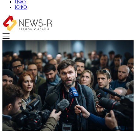
ЦФО
ЮФО