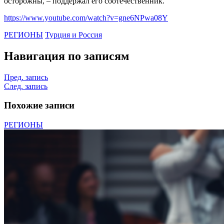
осторожны, – поддержал его соотечественник.
https://www.youtube.com/watch?v=gne6NPwa08Y
РЕГИОНЫ
Турция и Россия
Навигация по записям
Пред. запись
След. запись
Похожие записи
РЕГИОНЫ