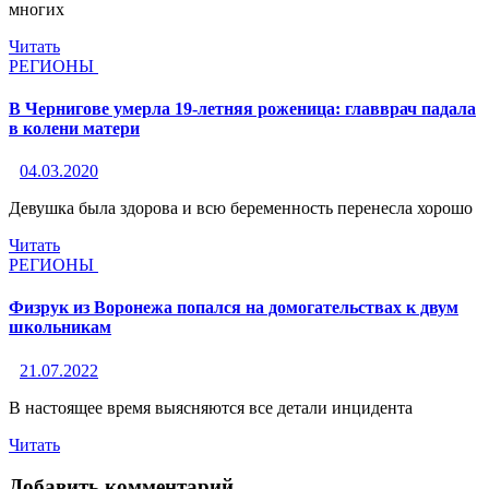
многих
Читать
РЕГИОНЫ
В Чернигове умерла 19-летняя роженица: главврач падала
в колени матери
04.03.2020
Девушка была здорова и всю беременность перенесла хорошо
Читать
РЕГИОНЫ
Физрук из Воронежа попался на домогательствах к двум
школьникам
21.07.2022
В настоящее время выясняются все детали инцидента
Читать
Добавить комментарий