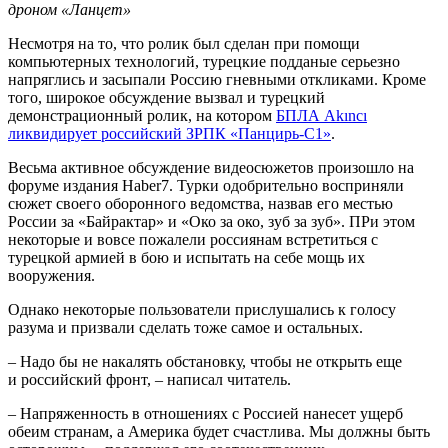
дроном «Ланцет»
Несмотря на то, что ролик был сделан при помощи
компьютерных технологий, турецкие подданые серьезно
напряглись и засыпали Россию гневными откликами. Кроме
того, широкое обсуждение вызвал и турецкий
демонстрационный ролик, на котором
БПЛА Akıncı
ликвидирует российский ЗРПК «Панцирь-С1»
.
Весьма активное обсуждение видеосюжетов произошло на
форуме издания Haber7. Турки одобрительно восприняли
сюжет своего оборонного ведомства, назвав его местью
России за «Байрактар» и «Око за око, зуб за зуб». ПРи этом
некоторые и вовсе пожалели россиянам встретиться с
турецкой армией в бою и испытать на себе мощь их
вооружения.
Однако некоторые пользователи прислушались к голосу
разума и призвали сделать тоже самое и остальных.
– Надо бы не накалять обстановку, чтобы не открыть еще
и российский фронт, – написал читатель.
– Напряженность в отношениях с Россией нанесет ущерб
обеим странам, а Америка будет счастлива. Мы должны быть