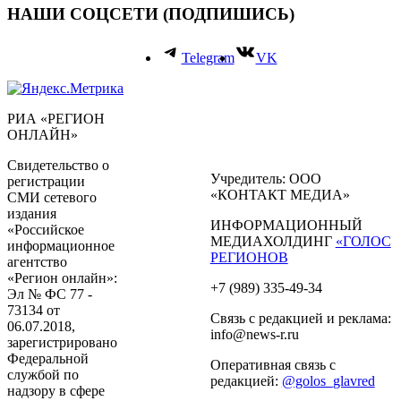
НАШИ СОЦСЕТИ (ПОДПИШИСЬ)
Telegram
VK
РИА «РЕГИОН
ОНЛАЙН»
Свидетельство о
Учредитель: ООО
регистрации
«КОНТАКТ МЕДИА»
СМИ сетевого
издания
ИНФОРМАЦИОННЫЙ
«Российское
МЕДИАХОЛДИНГ
«ГОЛОС
информационное
РЕГИОНОВ
агентство
«Регион онлайн»:
+7 (989) 335-49-34
Эл № ФС 77 -
73134 от
Связь с редакцией и реклама:
06.07.2018,
info@news-r.ru
зарегистрировано
Федеральной
Оперативная связь с
службой по
редакцией:
@golos_glavred
надзору в сфере