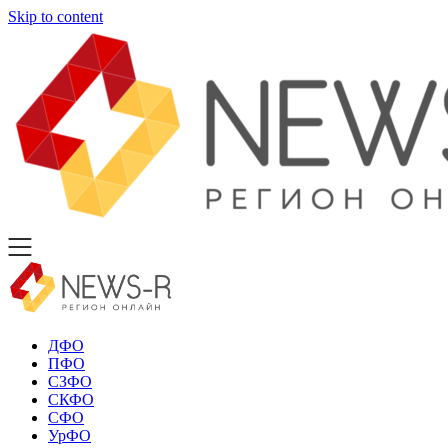
Skip to content
ДФО
ПФО
СЗФО
СКФО
СФО
УрФО