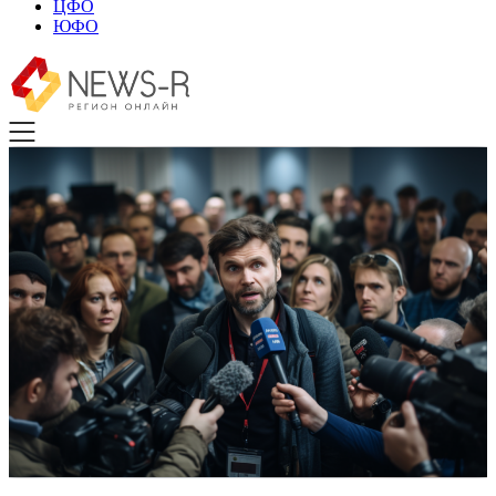
ЦФО
ЮФО