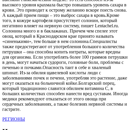
высокого уровня крахмала быстро повышать уровень сахара в
крови. Это приводит к острому желанию вскоре поесть снова.
А каждый прием пищи – это выброс сахара в кровь.Кроме
того, в кожуре картофеля присутствует солонин, который
негативно влияет на нервную систему, пишет Lentachel.ru.
Солонина много и в баклажанах. Причем чем спелее этот
овощ, который в Краснодарском крае принято называть
«синенькими», тем больше в нем солонина.Специалисты
также предостерегают от употребления большого количества
петрушки – она способна копить нитраты, которые вредны
для организма. Если употреблять более 100 граммов петрушки
в день, могут начаться судороги, головные боли, проблемы с
печенью и почками.Опасность таит в себе и хваленый
шпинат. Из-за обилия щавелевой кислоты люди с
заболеваниями почек и печени, употребляя это растение, даже
могут оказаться на больничной койке.Болгарский перец,
который традиционно славится обилием витамина С, в
больших количествах способен нанести вред суставам. Иногда
медики рекомендуют отказаться от этого овоща при
сердечных заболеваниях, а также болезнях нервной системы и
гастрите.
РЕГИОНЫ