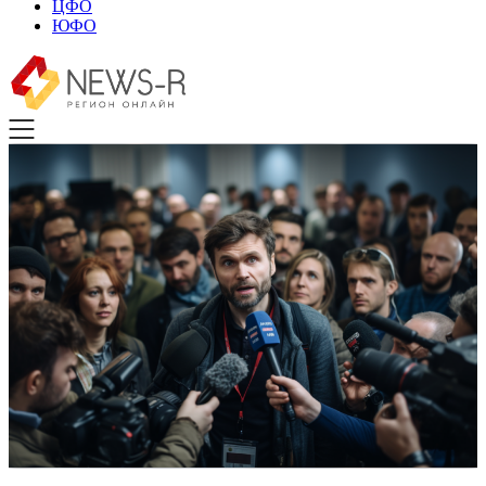
ЦФО
ЮФО