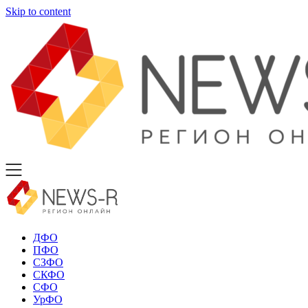
Skip to content
ДФО
ПФО
СЗФО
СКФО
СФО
УрФО