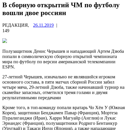
В сборную открытий ЧМ по футболу
вошли двое россиян
РЕДАКЦИЯ,
26.11.2019
|
149
Полузащитник Денис Черышев и нападающий Артем Дзюба
попали в символическую сборную открытий чемпионата
мира по футболу по версии американской телекомпании
ESPN.
27-летний Черышев, изначально не являвшийся игроком
основного состава, в пяти матчах сборной России забил
четыре мяча, 29-летний Дзюба, также начинавший турнир на
скамейке запасных, отметился тремя голами и двумя
результативными передачами
Кроме того, в топ-команду попали вратарь Чо Хён У (Южная
Корея), защитники Бенджамен Павар (Франция), Мортеза
Пуралиганджи (Иран), Харри Магуайр (Англия) и Лукас
Эрнандес (Франция), полузащитники Родриго Бентанкур
(Уругвай) и Такаси Инуи (Япония), а также нападающие