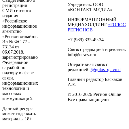
Свидетельство о
Учредитель: ООО
регистрации
«КОНТАКТ МЕДИА»
СМИ сетевого
издания
ИНФОРМАЦИОННЫЙ
«Российское
МЕДИАХОЛДИНГ
«ГОЛОС
информационное
РЕГИОНОВ
агентство
«Регион онлайн»:
+7 (989) 335-49-34
Эл № ФС 77 -
73134 от
Связь с редакцией и реклама:
06.07.2018,
info@news-r.ru
зарегистрировано
Федеральной
Оперативная связь с
службой по
редакцией:
@golos_glavred
надзору в сфере
связи,
Главный редактор Баскаков
информационных
А.Е.
технологий и
массовых
© 2016-2026 Регион Online -
коммуникаций.
Все права защищены.
Данный ресурс
может содержать
материалы 18+