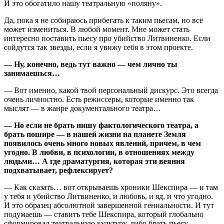
И это обогатило нашу театральную «поляну».
Да, пока я не собираюсь прибегать к таким пьесам, но всё
может измениться. В любой момент. Мне может стать
интересно поставить пьесу про убийство Литвиненко. Если
сойдутся так звезды, если я увижу себя в этом проекте.
— Ну, конечно, ведь тут важно — чем лично ты
занимаешься…
— Вот именно, какой твой персональный дискурс. Это всегда
очень личностно. Есть режиссеры, которые именно так
мыслят — в жанре документального театра…
— Но если не брать нишу фактологического театра, а
брать пошире — в нашей жизни на планете Земля
появилось очень много новых явлений, причем, в чем
угодно. В любви, в психологии, в отношениях между
людьми… А где драматургия, которая эти веяния
подхватывает, рефлексирует?
— Как сказать… вот открываешь хроники Шекспира — и там
у тебя и убийство Литвиненко, и любовь, и яд, и что угодно.
И это образец абсолютной завершенной гениальности. И тут
подумаешь — ставить тебе Шекспира, который глобально
сформировал театральную культуру, либо брать пьесу