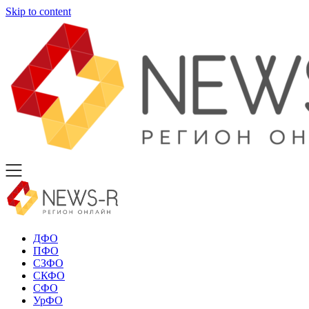
Skip to content
ДФО
ПФО
СЗФО
СКФО
СФО
УрФО