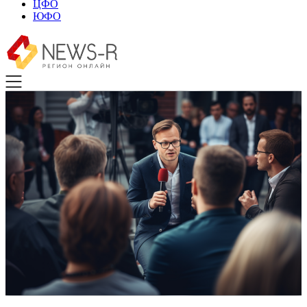
ЦФО
ЮФО