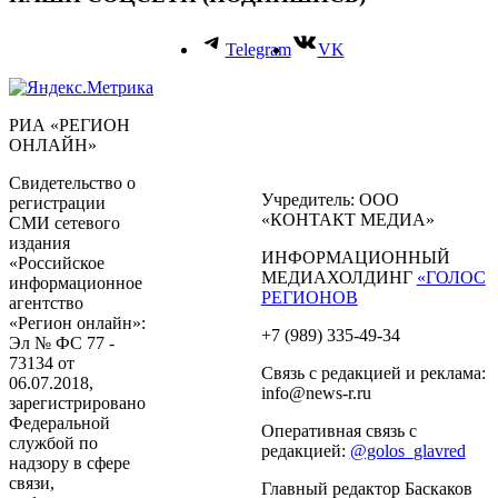
Telegram
VK
РИА «РЕГИОН
ОНЛАЙН»
Свидетельство о
Учредитель: ООО
регистрации
«КОНТАКТ МЕДИА»
СМИ сетевого
издания
ИНФОРМАЦИОННЫЙ
«Российское
МЕДИАХОЛДИНГ
«ГОЛОС
информационное
РЕГИОНОВ
агентство
«Регион онлайн»:
+7 (989) 335-49-34
Эл № ФС 77 -
73134 от
Связь с редакцией и реклама:
06.07.2018,
info@news-r.ru
зарегистрировано
Федеральной
Оперативная связь с
службой по
редакцией:
@golos_glavred
надзору в сфере
связи,
Главный редактор Баскаков