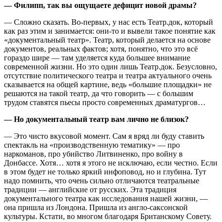
— Филипп, так вы ощущаете дефицит новой драмы?
— Сложно сказать. Во-первых, у нас есть Театр.док, который
как раз этим и занимается: они-то и вывели такое понятие как
«документальный театр». Театр, который делается на основе
документов, реальных фактов; хотя, понятно, что это всё
гораздо шире — там уделяется куда большее внимание
современной жизни. Но это один лишь Театр.док. Безусловно,
отсутствие политического театра и театра актуального очень
сказывается на общей картине, ведь «большие площадки» не
решаются на такой театр, да что говорить — с большим
трудом ставятся пьесы просто современных драматургов…
— Но документальный театр вам лично не близок?
— Это чисто вкусовой момент. Сам я вряд ли буду ставить
спектакль на «производственную тематику» — про
наркоманов, про убийство Литвиненко, про войну в
Донбассе. Хотя… хотя я этого не исключаю, если честно. Если
в этом будет не только яркий инфоповод, но и глубина. Тут
надо помнить, что очень сильно отличаются театральные
традиции — английские от русских. Эта традиция
документального театра как исследования нашей жизни, —
она пришла из Лондона. Пришла из англо-саксонской
культуры. Кстати, во многом благодаря Британскому Совету.