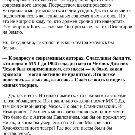
современного автора. Посредством шекспировского
материала я могу высказаться о чем угодно. Да, испытывается
недостаток столь же гениальных современных авторов. Но
это не вопрос к кому-то, кто должен срочно это наверстать.
Это вопрос к Богу — сколько Он присылает таких Шекспиров
на Землю.
Но, безусловно, фактологического театра хотелось бы
больше…
— К вопросу о современных авторах. Счастливы были те,
кто ходил в МХТ до 1904 года, до смерти Чехова. Для них
Чехов был современником, его пьесы — о, боже, какая
крамола — могли активно не нравиться. Это позже
понеслось — классик, классик… Счастье жить и видеть
живых творцов.
— Да, так и есть. Но надо помнить, что с живыми авторами
плохо обращаются. Вы правильно сказали насчет МХТ. Да,
там был живой автор. Чехов. Но был и Станиславский. И
Немирович. Там очень много звезд сошлось в одном месте.
Что было бы с Антоном Павловичем, как бы он прожил эту
жизнь, и когда бы умер, если б не было Московского
Художественного театра? Где все эти пьесы были бы
поставлены?..