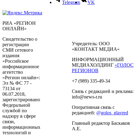
Telegram
VK
РИА «РЕГИОН
ОНЛАЙН»
Свидетельство о
Учредитель: ООО
регистрации
«КОНТАКТ МЕДИА»
СМИ сетевого
издания
ИНФОРМАЦИОННЫЙ
«Российское
МЕДИАХОЛДИНГ
«ГОЛОС
информационное
РЕГИОНОВ
агентство
«Регион онлайн»:
+7 (989) 335-49-34
Эл № ФС 77 -
73134 от
Связь с редакцией и реклама:
06.07.2018,
info@news-r.ru
зарегистрировано
Федеральной
Оперативная связь с
службой по
редакцией:
@golos_glavred
надзору в сфере
связи,
Главный редактор Баскаков
информационных
А.Е.
технологий и