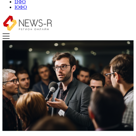
ЦФО
ЮФО