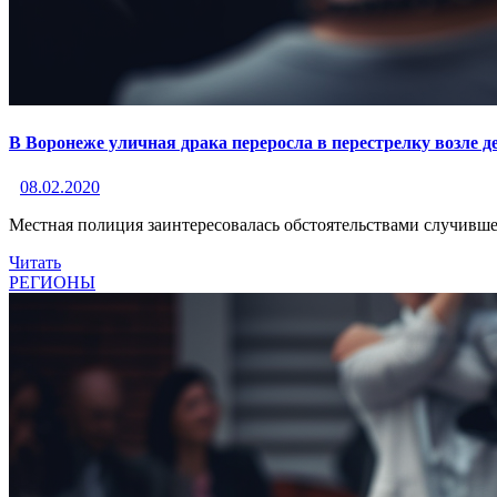
В Воронеже уличная драка переросла в перестрелку возле де
08.02.2020
Местная полиция заинтересовалась обстоятельствами случивше
Читать
РЕГИОНЫ