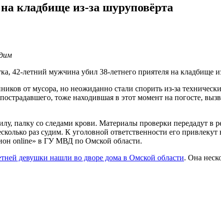
на кладбище из-за шуруповёрта
удим
тка, 42-летний мужчина убил 38-летнего приятеля на кладбище и
ков от мусора, но неожиданно стали спорить из-за технически
 пострадавшего, тоже находившая в этот момент на погосте, выз
илу, палку со следами крови. Материалы проверки передадут в 
колько раз судим. К уголовной ответственности его привлекут в 
ион online» в ГУ МВД по Омской области.
етней девушки нашли во дворе дома в
Омской области
. Она неск