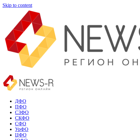
Skip to content
ДФО
ПФО
СЗФО
СКФО
СФО
УрФО
ЦФО