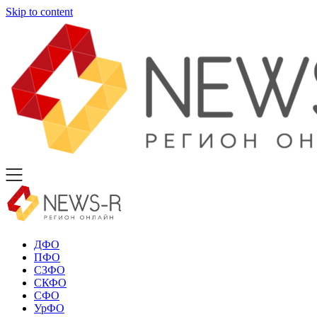
Skip to content
ДФО
ПФО
СЗФО
СКФО
СФО
УрФО