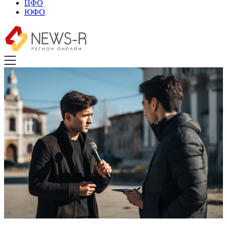
ЦФО
ЮФО