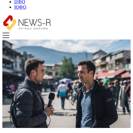
ЦФО
ЮФО