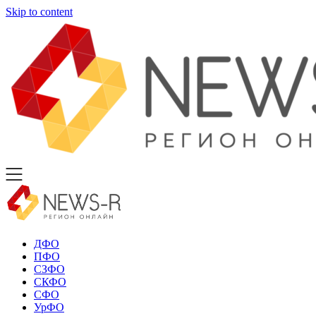
Skip to content
ДФО
ПФО
СЗФО
СКФО
СФО
УрФО