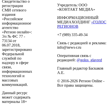
Свидетельство о
Учредитель: ООО
регистрации
«КОНТАКТ МЕДИА»
СМИ сетевого
издания
ИНФОРМАЦИОННЫЙ
«Российское
МЕДИАХОЛДИНГ
«ГОЛОС
информационное
РЕГИОНОВ
агентство
«Регион онлайн»:
+7 (989) 335-49-34
Эл № ФС 77 -
73134 от
Связь с редакцией и реклама:
06.07.2018,
info@news-r.ru
зарегистрировано
Федеральной
Оперативная связь с
службой по
редакцией:
@golos_glavred
надзору в сфере
связи,
Главный редактор Баскаков
информационных
А.Е.
технологий и
массовых
© 2016-2026 Регион Online -
коммуникаций.
Все права защищены.
Данный ресурс
может содержать
материалы 18+