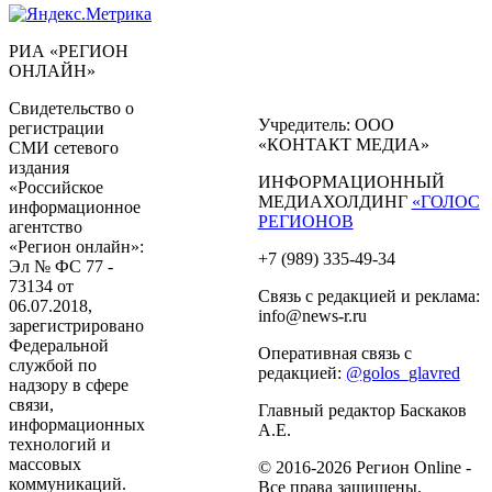
РИА «РЕГИОН
ОНЛАЙН»
Свидетельство о
Учредитель: ООО
регистрации
«КОНТАКТ МЕДИА»
СМИ сетевого
издания
ИНФОРМАЦИОННЫЙ
«Российское
МЕДИАХОЛДИНГ
«ГОЛОС
информационное
РЕГИОНОВ
агентство
«Регион онлайн»:
+7 (989) 335-49-34
Эл № ФС 77 -
73134 от
Связь с редакцией и реклама:
06.07.2018,
info@news-r.ru
зарегистрировано
Федеральной
Оперативная связь с
службой по
редакцией:
@golos_glavred
надзору в сфере
связи,
Главный редактор Баскаков
информационных
А.Е.
технологий и
массовых
© 2016-2026 Регион Online -
коммуникаций.
Все права защищены.