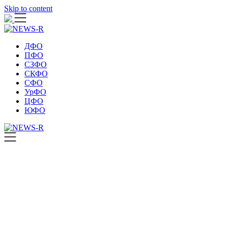
Skip to content
ДФО
ПФО
СЗФО
СКФО
СФО
УрФО
ЦФО
ЮФО