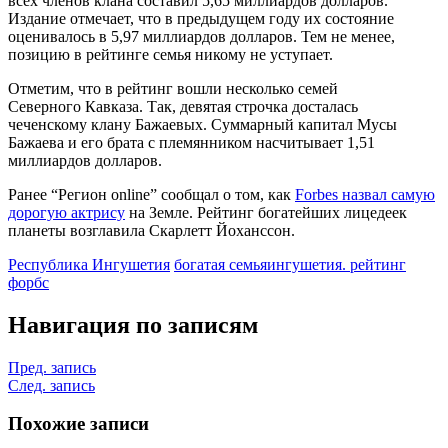
всех членов клана составил 5,65 миллиардов долларов.
Издание отмечает, что в предыдущем году их состояние
оценивалось в 5,97 миллиардов долларов. Тем не менее,
позицию в рейтинге семья никому не уступает.
Отметим, что в рейтинг вошли несколько семей
Северного Кавказа. Так, девятая строчка досталась
чеченскому клану Бажаевых. Суммарный капитал Мусы
Бажаева и его брата с племянником насчитывает 1,51
миллиардов долларов.
Ранее “Регион online” сообщал о том, как
Forbes назвал самую
дорогую актрису
на Земле. Рейтинг богатейших лицедеек
планеты возглавила Скарлетт Йоханссон.
Республика Ингушетия
богатая семья
ингушетия. рейтинг
форбс
Навигация по записям
Пред. запись
След. запись
Похожие записи