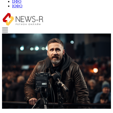
ЦФО
ЮФО