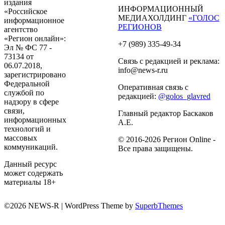
издания
ИНФОРМАЦИОННЫЙ
«Российское
МЕДИАХОЛДИНГ
«ГОЛОС
информационное
РЕГИОНОВ
агентство
«Регион онлайн»:
+7 (989) 335-49-34
Эл № ФС 77 -
73134 от
Связь с редакцией и реклама:
06.07.2018,
info@news-r.ru
зарегистрировано
Федеральной
Оперативная связь с
службой по
редакцией:
@golos_glavred
надзору в сфере
связи,
Главный редактор Баскаков
информационных
А.Е.
технологий и
массовых
© 2016-2026 Регион Online -
коммуникаций.
Все права защищены.
Данный ресурс
может содержать
материалы 18+
©2026 NEWS-R
| WordPress Theme by
SuperbThemes