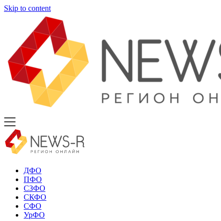
Skip to content
ДФО
ПФО
СЗФО
СКФО
СФО
УрФО