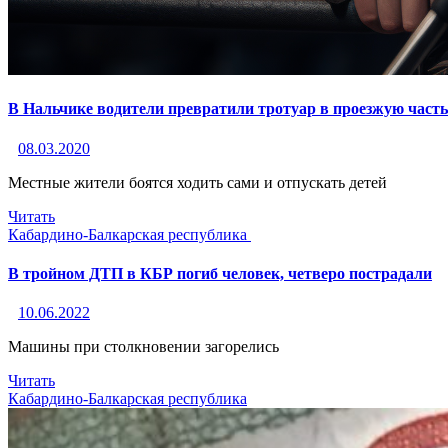
В Нальчике водители превратили тротуар в проезжую часть
08.03.2020
Местные жители боятся ходить сами и отпускать детей
Читать
Кабардино-Балкарская республика
В тройном ДТП в КБР погиб человек, четверо пострадали
10.06.2022
Машины при столкновении загорелись
Читать
Кабардино-Балкарская республика