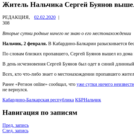
Житель Нальчика Сергей Буянов вышел
РЕДАКЦИЯ,
02.02.2020
|
308
Вторые сутки родные ничего не знаю о его местонахождении
Нальчик, 2 февраля.
В Кабардино-Балкарии разыскивается бе
По словам близких пропавшего, Сергей Буянов вышел из дома 
В день исчезновения Сергей Буянов был одет в синий длинны
Всех, кто что-либо знает о местонахождении пропавшего жител
Ранее «Регион online» сообщал, что
уже сутки ничего неизвест
не вернулся.
Кабардино-Балкарская республика
КБР
Нальчик
Навигация по записям
Пред. запись
След. запись