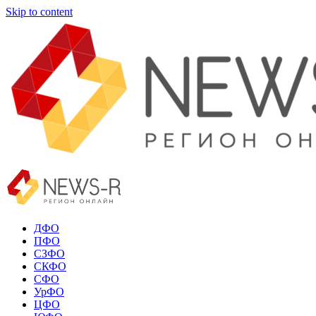
Skip to content
ДФО
ПФО
СЗФО
СКФО
СФО
УрФО
ЦФО