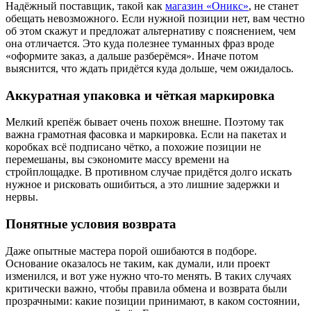
Надёжный поставщик, такой как
магазин «Оникс»
, не станет
обещать невозможного. Если нужной позиции нет, вам честно
об этом скажут и предложат альтернативу с пояснением, чем
она отличается. Это куда полезнее туманных фраз вроде
«оформите заказ, а дальше разберёмся». Иначе потом
выяснится, что ждать придётся куда дольше, чем ожидалось.
Аккуратная упаковка и чёткая маркировка
Мелкий крепёж бывает очень похож внешне. Поэтому так
важна грамотная фасовка и маркировка. Если на пакетах и
коробках всё подписано чётко, а похожие позиции не
перемешаны, вы сэкономите массу времени на
стройплощадке. В противном случае придётся долго искать
нужное и рисковать ошибиться, а это лишние задержки и
нервы.
Понятные условия возврата
Даже опытные мастера порой ошибаются в подборе.
Основание оказалось не таким, как думали, или проект
изменился, и вот уже нужно что‑то менять. В таких случаях
критически важно, чтобы правила обмена и возврата были
прозрачными: какие позиции принимают, в каком состоянии,