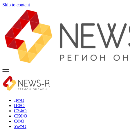
Skip to content
ДФО
ПФО
СЗФО
СКФО
СФО
УрФО