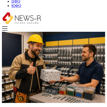
ЦФО
ЮФО