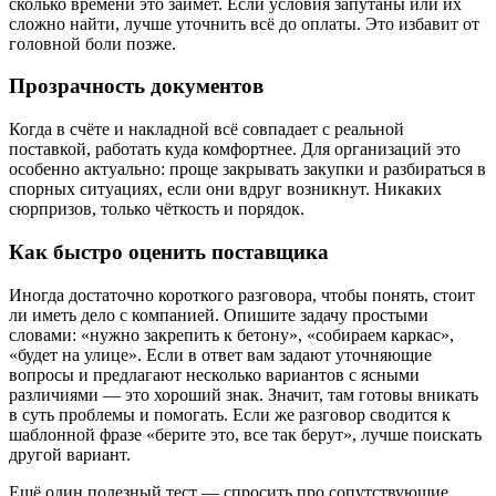
сколько времени это займёт. Если условия запутаны или их
сложно найти, лучше уточнить всё до оплаты. Это избавит от
головной боли позже.
Прозрачность документов
Когда в счёте и накладной всё совпадает с реальной
поставкой, работать куда комфортнее. Для организаций это
особенно актуально: проще закрывать закупки и разбираться в
спорных ситуациях, если они вдруг возникнут. Никаких
сюрпризов, только чёткость и порядок.
Как быстро оценить поставщика
Иногда достаточно короткого разговора, чтобы понять, стоит
ли иметь дело с компанией. Опишите задачу простыми
словами: «нужно закрепить к бетону», «собираем каркас»,
«будет на улице». Если в ответ вам задают уточняющие
вопросы и предлагают несколько вариантов с ясными
различиями — это хороший знак. Значит, там готовы вникать
в суть проблемы и помогать. Если же разговор сводится к
шаблонной фразе «берите это, все так берут», лучше поискать
другой вариант.
Ещё один полезный тест — спросить про сопутствующие