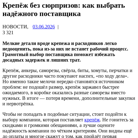
Крепёж без сюрпризов: как выбрать
надёжного поставщика
НОВОСТИ,
03.06.2026
|
3 321
Мелкие детали вроде крепежа и расходников легко
недооценить, пока из‑за них не встанет рабочий процесс.
Грамотный выбор поставщика поможет избежать
досадных задержек и лишних трат.
Крепёж, анкеры, саморезы, свёрла, биты, хомуты, перчатки и
другие расходники часто покупают наспех, «по ходу дела».
Но именно такие мелочи нередко становятся источником
проблем: не подошёл размер, крепёж заржавел быстрее
ожидаемого, в коробке оказались разные саморезы вместо
нужных. В итоге — потеря времени, дополнительные закупки
и нервотрёпка.
Чтобы не попадать в подобные ситуации, стоит подойти к
выбору компании, которая поставляет
крепёж
. Не гонитесь за
скидками и громкими обещаниями, а лучше оцените
надёжность компании по чётким критериям. Они видны ещё
до оплаты и многое скажут о том, как пройдёт первая