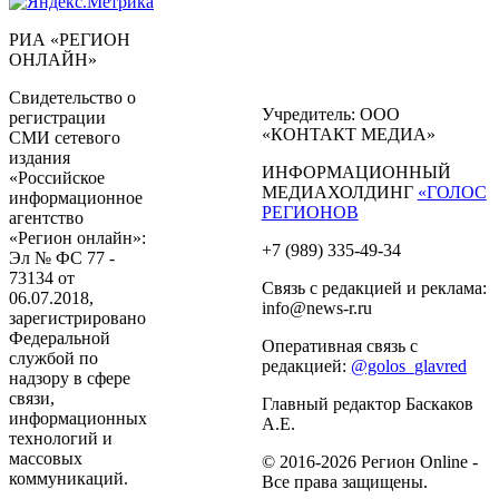
РИА «РЕГИОН
ОНЛАЙН»
Свидетельство о
Учредитель: ООО
регистрации
«КОНТАКТ МЕДИА»
СМИ сетевого
издания
ИНФОРМАЦИОННЫЙ
«Российское
МЕДИАХОЛДИНГ
«ГОЛОС
информационное
РЕГИОНОВ
агентство
«Регион онлайн»:
+7 (989) 335-49-34
Эл № ФС 77 -
73134 от
Связь с редакцией и реклама:
06.07.2018,
info@news-r.ru
зарегистрировано
Федеральной
Оперативная связь с
службой по
редакцией:
@golos_glavred
надзору в сфере
связи,
Главный редактор Баскаков
информационных
А.Е.
технологий и
массовых
© 2016-2026 Регион Online -
коммуникаций.
Все права защищены.