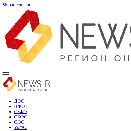
Skip to content
ДФО
ПФО
СЗФО
СКФО
СФО
УрФО