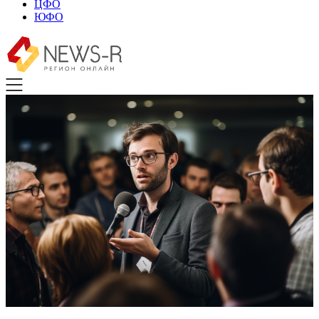
ЦФО
ЮФО