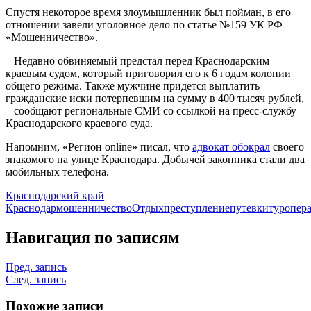
Спустя некоторое время злоумышленник был пойман, в его
отношении завели уголовное дело по статье №159 УК РФ
«Мошенничество».
– Недавно обвиняемый предстал перед Краснодарским
краевым судом, который приговорил его к 6 годам колонии
общего режима. Также мужчине придется выплатить
гражданские иски потерпевшим на сумму в 400 тысяч рублей,
– сообщают региональные СМИ со ссылкой на пресс-службу
Краснодарского краевого суда.
Напомним, «Регион online» писал, что
адвокат обокрал
своего
знакомого на улице Краснодара. Добычей законника стали два
мобильных телефона.
Краснодарский край
Краснодар
мошенничество
Отдых
преступление
путевки
туропер
Навигация по записям
Пред. запись
След. запись
Похожие записи