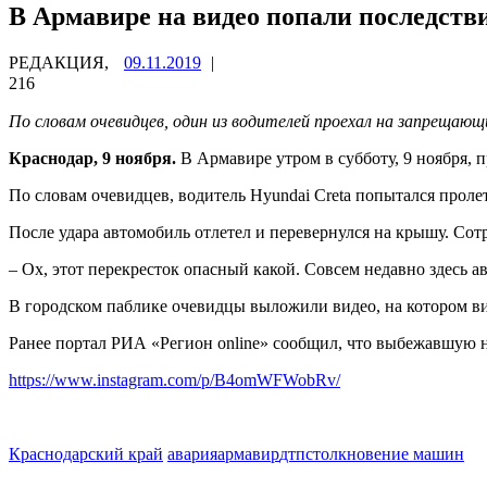
В Армавире на видео попали последст
РЕДАКЦИЯ,
09.11.2019
|
216
По словам очевидцев, один из водителей проехал на запрещаю
Краснодар, 9 ноября.
В Армавире утром в субботу, 9 ноября, 
По словам очевидцев, водитель Hyundai Creta попытался пролете
После удара автомобиль отлетел и перевернулся на крышу. Со
– Ох, этот перекресток опасный какой. Совсем недавно здесь а
В городском паблике очевидцы выложили видео, на котором в
Ранее портал РИА «Регион online» сообщил, что выбежавшую 
https://www.instagram.com/p/B4omWFWobRv/
Краснодарский край
авария
армавир
дтп
столкновение машин