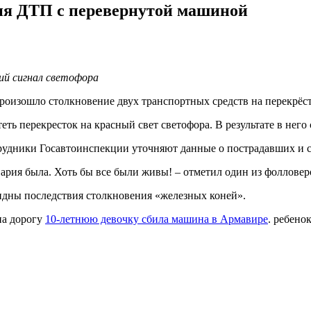
вия ДТП с перевернутой машиной
щий сигнал светофора
произошло столкновение двух транспортных средств на перекрёс
ть перекресток на красный свет светофора. В результате в него 
трудники Госавтоинспекции уточняют данные о пострадавших и 
вария была. Хоть бы все были живы! – отметил один из фолловер
идны последствия столкновения «железных коней».
на дорогу
10-летнюю девочку сбила машина в Армавире
. ребено