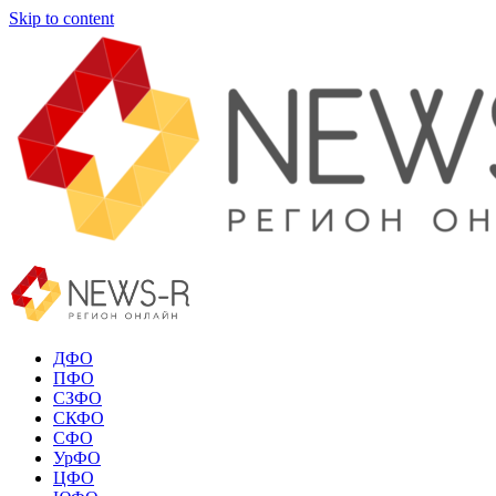
Skip to content
ДФО
ПФО
СЗФО
СКФО
СФО
УрФО
ЦФО