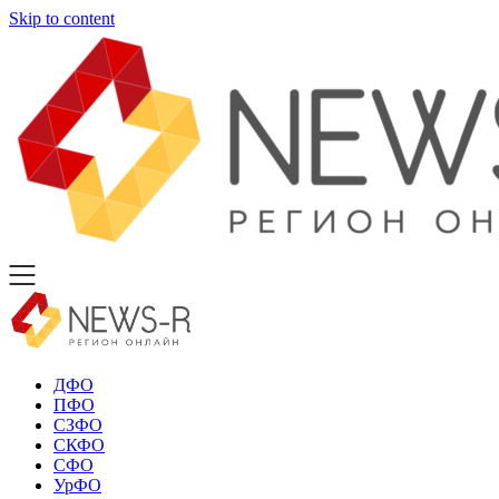
Skip to content
ДФО
ПФО
СЗФО
СКФО
СФО
УрФО