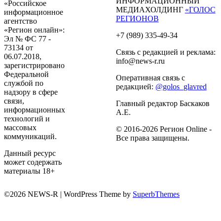
ИНФОРМАЦИОННЫЙ
«Российское
МЕДИАХОЛДИНГ
«ГОЛОС
информационное
РЕГИОНОВ
агентство
«Регион онлайн»:
+7 (989) 335-49-34
Эл № ФС 77 -
73134 от
Связь с редакцией и реклама:
06.07.2018,
info@news-r.ru
зарегистрировано
Федеральной
Оперативная связь с
службой по
редакцией:
@golos_glavred
надзору в сфере
связи,
Главный редактор Баскаков
информационных
А.Е.
технологий и
массовых
© 2016-2026 Регион Online -
коммуникаций.
Все права защищены.
Данный ресурс
может содержать
материалы 18+
©2026 NEWS-R
| WordPress Theme by
SuperbThemes