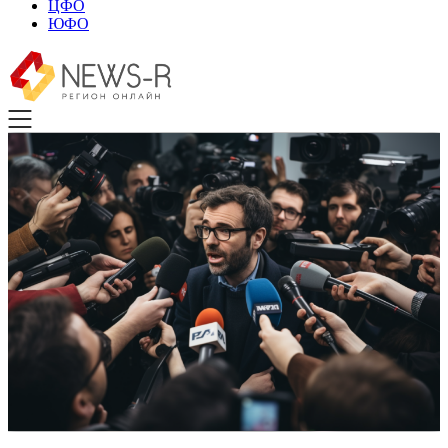
ЦФО
ЮФО