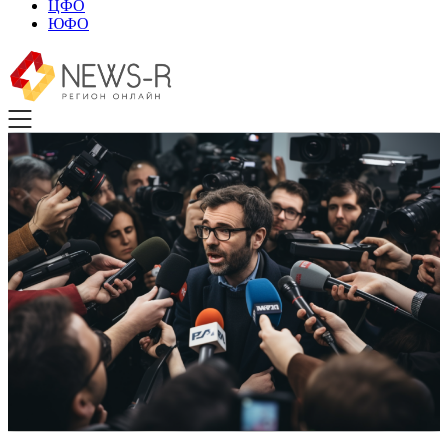
ЦФО
ЮФО