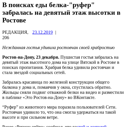
В поисках еды белка-"руфер"
забралась на девятый этаж высотки в
Ростове
РЕДАКЦИЯ,
23.12.2019
|
206
Нежданная гостья удивила ростовчан своей храбростью
Ростов-на-Дону, 23 декабря.
Пушистая гостья забралась на
девятый этаж высотного дома на улице Вятской в Ростове в
поисках пропитания. Храбрая белка удивила ростовчан и
стала звездой социальных сетей.
Забралась красавица по железной конструкции общего
балкона у дома и, помаячив у окна, спустилась обратно.
Жильцы сняли подвиг отважной белки на видео и разместили
в паблике «Это Ростов-на-Дону» во ВКонтакте.
“Руфер” из животного мира поразила пользователей Сети.
Ростовчан удивило то, что она смогла удержаться на такой
высоте и при сильном ветре.
Ранее «Регион online» сообщал, что го
стей и жителей