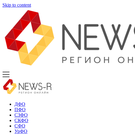
Skip to content
ДФО
ПФО
СЗФО
СКФО
СФО
УрФО