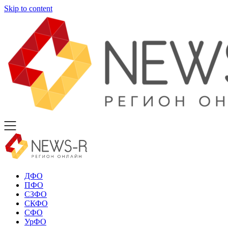
Skip to content
ДФО
ПФО
СЗФО
СКФО
СФО
УрФО