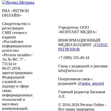
РИА «РЕГИОН
ОНЛАЙН»
Свидетельство о
Учредитель: ООО
регистрации
«КОНТАКТ МЕДИА»
СМИ сетевого
издания
ИНФОРМАЦИОННЫЙ
«Российское
МЕДИАХОЛДИНГ
«ГОЛОС
информационное
РЕГИОНОВ
агентство
«Регион онлайн»:
+7 (989) 335-49-34
Эл № ФС 77 -
73134 от
Связь с редакцией и реклама:
06.07.2018,
info@news-r.ru
зарегистрировано
Федеральной
Оперативная связь с
службой по
редакцией:
@golos_glavred
надзору в сфере
связи,
Главный редактор Баскаков
информационных
А.Е.
технологий и
массовых
© 2016-2026 Регион Online -
коммуникаций.
Все права защищены.