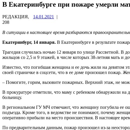
В Екатеринбурге при пожаре умерли мат
РЕДАКЦИЯ,
14.01.2021
|
208
В ситуации в настоящее время разбираются правоохранитель
Екатеринбург, 14 января.
В Екатеринбурге в результате пожар
Трагедия случилась ночью 12 января по улице Рассветной. В д
жильцов со 2,5 и 9 этажей, в числе которых 38-летняя мать и до
Известно, что погибшая женщина и ее дочь жили на девятом эт
своей страничке в соцсети, что в ее доме произошел пожар. Ж
– Помогите, горим, вызовите пожарных. Верхний этаж, не можем
В прокуратуре отметили, что маму с ребенком обнаружили на д
больницу.
В региональном ГУ МЧ отмечают, что женщину погубила ее оши
подъезда. Кроме того, в ведомстве не понимают, почему женщи
оперативно прибыли на место происшествия. В настоящее врем
По предварительным данным, пожар произошел из-за неосторож