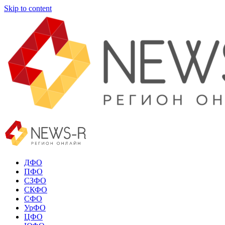
Skip to content
ДФО
ПФО
СЗФО
СКФО
СФО
УрФО
ЦФО