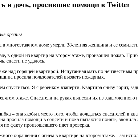
ь и дочь, просившие помощи в Twitter
ные органы
а в многоэтажном доме умерли 38-летняя женщина и ее семилетн
оме, в одной из квартир на втором этаже, произошел пожар. При
чь, спасти не удалось.
аже над горящей квартирой. Испуганная мать по неизвестным пр
енщина просила пользователей вызвать пожарных.
 спуститься. Я с ребенком взаперти. Квартира снизу горит, зады
евятом этаже. Спасатели на руках вынесли их из задымленного 
бка – она якобы вместо того, чтобы дождаться спасателей в кв
на просила помощи в соцсети и пока пытаются понять, звонила 
я по факту произошедшего идет проверка.
ного обращения с огнем в квартире на втором этаже. Там испол