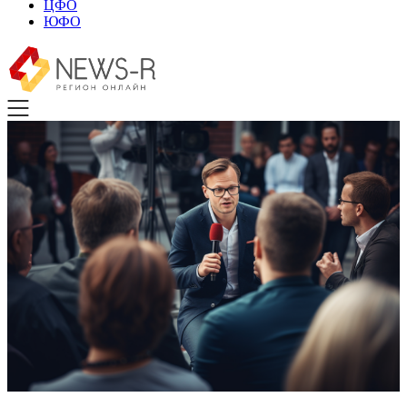
ЦФО
ЮФО