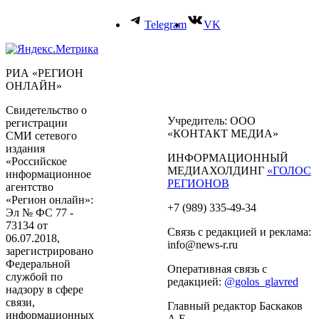
Telegram
VK
РИА «РЕГИОН
ОНЛАЙН»
Свидетельство о
Учредитель: ООО
регистрации
«КОНТАКТ МЕДИА»
СМИ сетевого
издания
ИНФОРМАЦИОННЫЙ
«Российское
МЕДИАХОЛДИНГ
«ГОЛОС
информационное
РЕГИОНОВ
агентство
«Регион онлайн»:
+7 (989) 335-49-34
Эл № ФС 77 -
73134 от
Связь с редакцией и реклама:
06.07.2018,
info@news-r.ru
зарегистрировано
Федеральной
Оперативная связь с
службой по
редакцией:
@golos_glavred
надзору в сфере
связи,
Главный редактор Баскаков
информационных
А.Е.