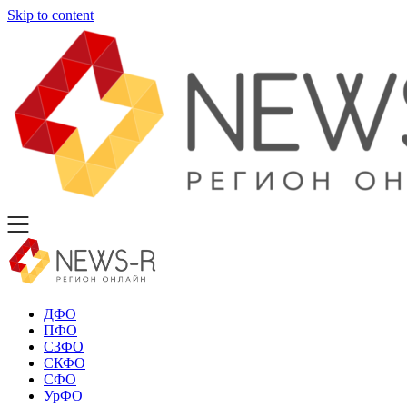
Skip to content
ДФО
ПФО
СЗФО
СКФО
СФО
УрФО