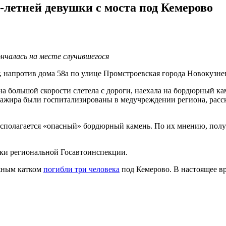
-летней девушки с моста под Кемерово
чалась на месте случившегося
 напротив дома 58а по улице Промстроевская города Новокузнец
на большой скорости слетела с дороги, наехала на бордюрный ка
ассажира были госпитализированы в медучреждении региона, рас
располагается «опасный» бордюрный камень. По их мнению, пол
ики региональной Госавтоинспекции.
ожным катком
погибли три человека
под Кемерово. В настоящее в