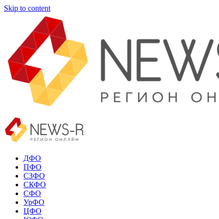
Skip to content
ДФО
ПФО
СЗФО
СКФО
СФО
УрФО
ЦФО