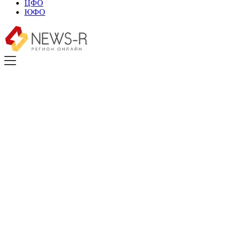
ЦФО
ЮФО