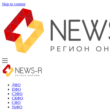
Skip to content
ДФО
ПФО
СЗФО
СКФО
СФО
УрФО