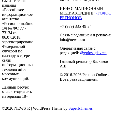
СМИ сетевого
издания
ИНФОРМАЦИОННЫЙ
«Российское
МЕДИАХОЛДИНГ
«ГОЛОС
информационное
РЕГИОНОВ
агентство
«Регион онлайн»:
+7 (989) 335-49-34
Эл № ФС 77 -
73134 от
Связь с редакцией и реклама:
06.07.2018,
info@news-r.ru
зарегистрировано
Федеральной
Оперативная связь с
службой по
редакцией:
@golos_glavred
надзору в сфере
связи,
Главный редактор Баскаков
информационных
А.Е.
технологий и
массовых
© 2016-2026 Регион Online -
коммуникаций.
Все права защищены.
Данный ресурс
может содержать
материалы 18+
©2026 NEWS-R
| WordPress Theme by
SuperbThemes