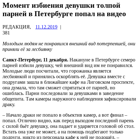
Момент избиения девушки толпой
парней в Петербурге попал на видео
РЕДАКЦИЯ,
11.12.2019
|
381
Молодым людям не понравился внешний вид потерпевшей, они
приняли её за лесбиянку
Санкт-Петербург, 11 декабря.
Накануне в Петербурге семеро
парней избили девушку, чей внешний вид им не понравился.
Молодые люди посчитали, что горожанка является
лесбиянкой и принялись оскорблять её. Девушка вместе с
подругами зашла в ближайшее кафе на Лиговском проспекте,
она думала, что там сможет спрятаться от парней, но
ошиблась. Парни последовали за девушками в заведение
общепита. Там камеры наружного наблюдения зафиксировали
драку.
– Начало драки не попало в объектив камер, а вот финал –
попал. Отлично видно, как перед выходом последний парень
с силой бьёт девушку, она падает и ударяется головой об стол.
Встать она уже не может, а на помощь подбегают только
подруги, никто из персонала кафе к ней не подошёл, –