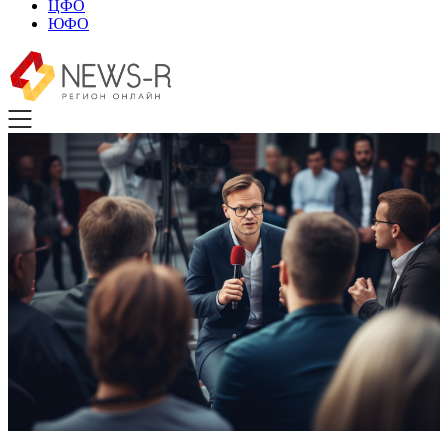
ЦФО
ЮФО