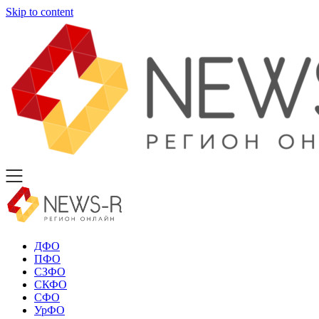
Skip to content
ДФО
ПФО
СЗФО
СКФО
СФО
УрФО